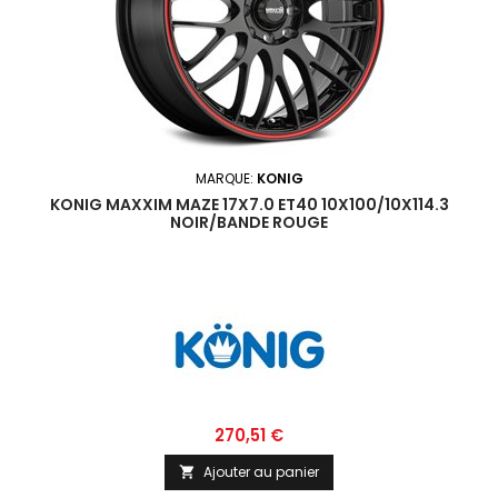
MARQUE:
KONIG
KONIG MAXXIM MAZE 17X7.0 ET40 10X100/10X114.3
NOIR/BANDE ROUGE
Prix
270,51 €
Ajouter au panier
