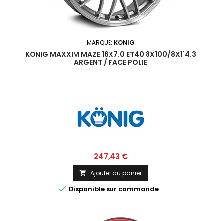
MARQUE:
KONIG
KONIG MAXXIM MAZE 16X7.0 ET40 8X100/8X114.3
ARGENT / FACE POLIE
Prix
247,43 €
Ajouter au panier


Disponible sur commande