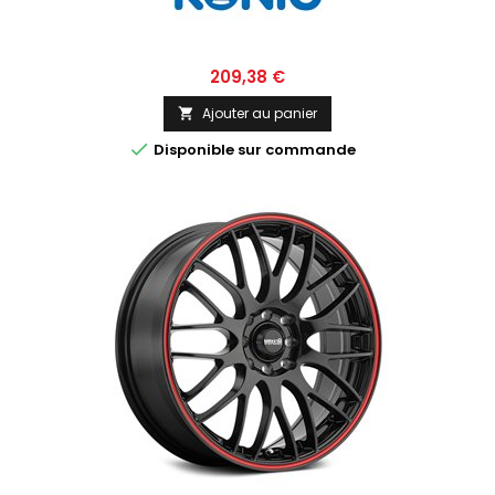
Prix
209,38 €
Ajouter au panier


Disponible sur commande