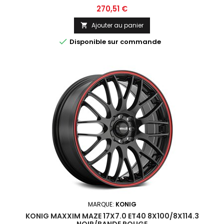
Prix
270,51 €
Ajouter au panier


Disponible sur commande
MARQUE:
KONIG
KONIG MAXXIM MAZE 17X7.0 ET40 8X100/8X114.3