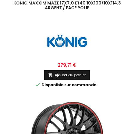
KONIG MAXXIM MAZE 17X7.0 ET40 10X100/10X114.3
ARGENT / FACE POLIE
Prix
279,71 €
Ajouter au panier


Disponible sur commande