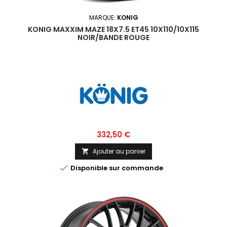
MARQUE:
KONIG
KONIG MAXXIM MAZE 18X7.5 ET45 10X110/10X115
NOIR/BANDE ROUGE
Prix
332,50 €
Ajouter au panier


Disponible sur commande