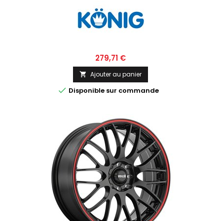
Prix
279,71 €
Ajouter au panier


Disponible sur commande