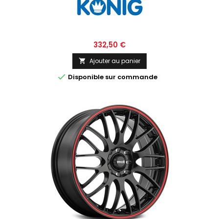
Prix
332,50 €
Ajouter au panier


Disponible sur commande