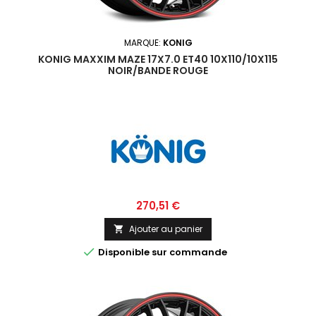
MARQUE:
KONIG
KONIG MAXXIM MAZE 17X7.0 ET40 10X110/10X115
NOIR/BANDE ROUGE
Prix
270,51 €
Ajouter au panier


Disponible sur commande