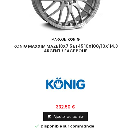
MARQUE:
KONIG
KONIG MAXXIM MAZE 18X7.5 ET45 10X100/10X114.3
ARGENT / FACE POLIE
Prix
332,50 €
Ajouter au panier


Disponible sur commande