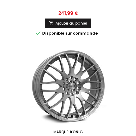
Prix
241,99 €
Ajouter au panier


Disponible sur commande
MARQUE:
KONIG