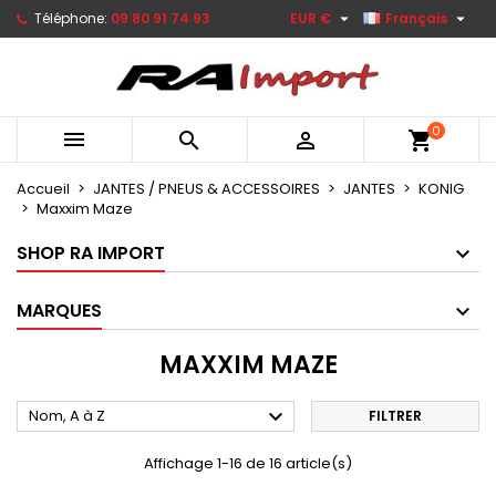


Téléphone:
09 80 91 74 93
EUR €
Français
0



shopping_cart
Accueil
JANTES / PNEUS & ACCESSOIRES
JANTES
KONIG
Maxxim Maze
SHOP RA IMPORT
MARQUES
MAXXIM MAZE

Nom, A à Z
FILTRER
Affichage 1-16 de 16 article(s)