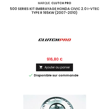
MARQUE:
CLUTCH PRO
500 SERIES KIT EMBRAYAGE HONDA CIVIC 2.0 I-VTEC
TYPE R 165KW (2007-2010)
Prix
916,80 €
Ajouter au panier


Disponible sur commande