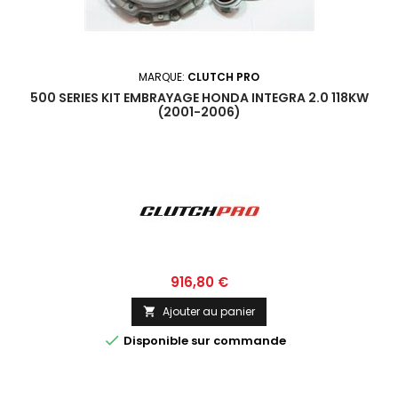
MARQUE:
CLUTCH PRO
500 SERIES KIT EMBRAYAGE HONDA INTEGRA 2.0 118KW
(2001-2006)
Prix
916,80 €
Ajouter au panier


Disponible sur commande