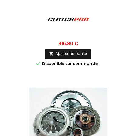
Prix
916,80 €
Ajouter au panier


Disponible sur commande