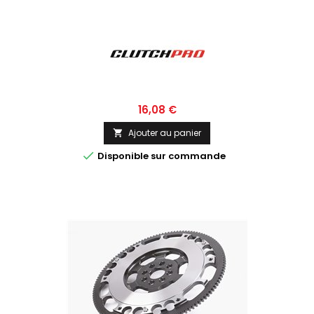
Prix
16,08 €
Ajouter au panier


Disponible sur commande