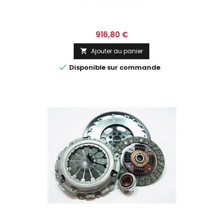
Prix
916,80 €
Ajouter au panier


Disponible sur commande