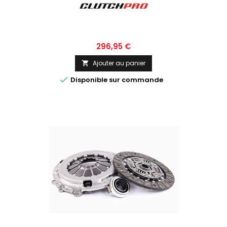
Prix
296,95 €
Ajouter au panier


Disponible sur commande