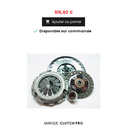
Prix
916,80 €
Ajouter au panier


Disponible sur commande
MARQUE:
CLUTCH PRO