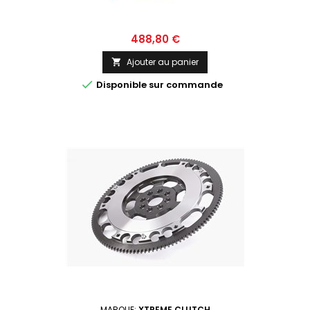
Prix
488,80 €
Ajouter au panier


Disponible sur commande
MARQUE:
XTREME CLUTCH