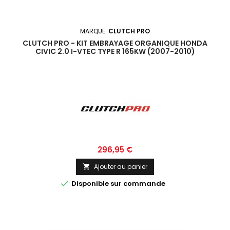
MARQUE:
CLUTCH PRO
CLUTCH PRO - KIT EMBRAYAGE ORGANIQUE HONDA
CIVIC 2.0 I-VTEC TYPE R 165KW (2007-2010)
Prix
296,95 €
Ajouter au panier


Disponible sur commande