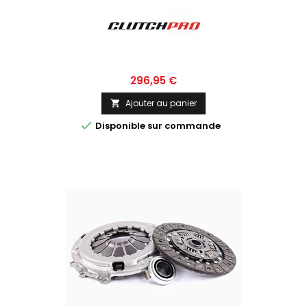
Prix
296,95 €
Ajouter au panier


Disponible sur commande