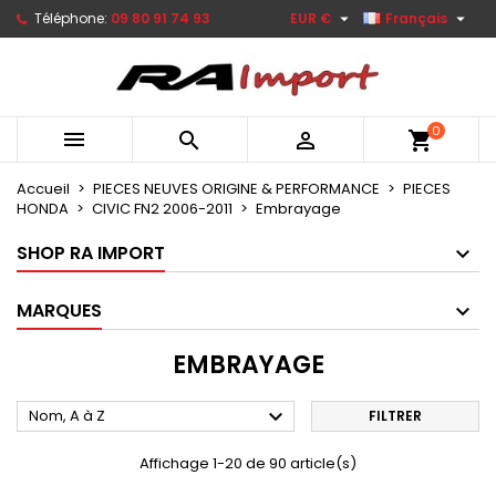


Téléphone:
09 80 91 74 93
EUR €
Français
0



shopping_cart
Accueil
PIECES NEUVES ORIGINE & PERFORMANCE
PIECES
HONDA
CIVIC FN2 2006-2011
Embrayage
SHOP RA IMPORT
MARQUES
EMBRAYAGE

Nom, A à Z
FILTRER
Affichage 1-20 de 90 article(s)