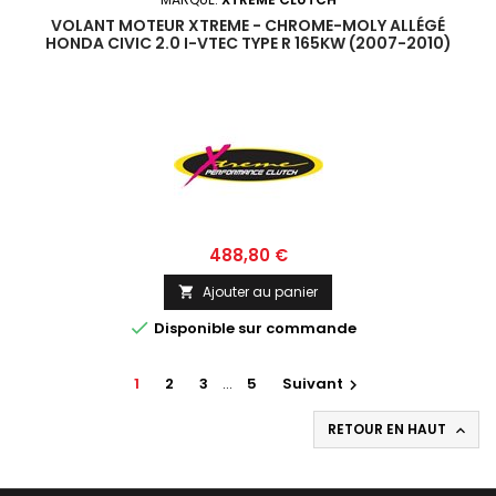
VOLANT MOTEUR XTREME - CHROME-MOLY ALLÉGÉ
HONDA CIVIC 2.0 I-VTEC TYPE R 165KW (2007-2010)
Prix
488,80 €
Ajouter au panier


Disponible sur commande
1
2
3
…
5
Suivant

RETOUR EN HAUT
