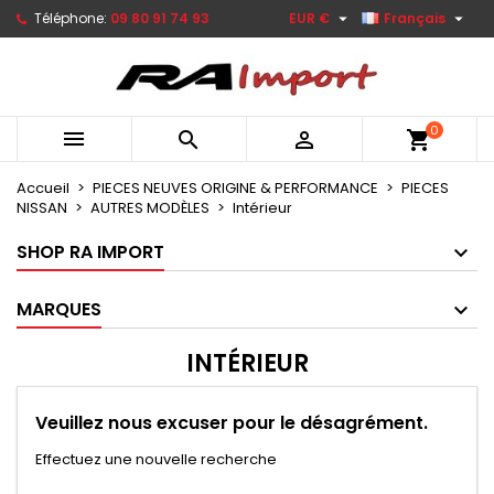


Téléphone:
09 80 91 74 93
EUR €
Français
0



shopping_cart
Accueil
PIECES NEUVES ORIGINE & PERFORMANCE
PIECES
NISSAN
AUTRES MODÈLES
Intérieur
SHOP RA IMPORT
MARQUES
INTÉRIEUR
Veuillez nous excuser pour le désagrément.
Effectuez une nouvelle recherche